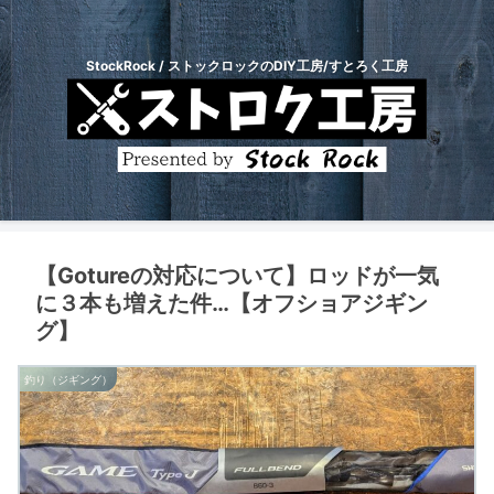
StockRock / ストックロックのDIY工房/すとろく工房
【Gotureの対応について】ロッドが一気
に３本も増えた件…【オフショアジギン
グ】
釣り（ジギング）