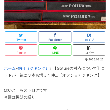
Twitter
Facebook
はてブ
Pocket
LINE
コピー
2025.02.23
ホーム
»
釣り（ジギング）
»
【Gotureの対応について】ロ
ッドが一気に３本も増えた件…【オフショアジギング】
はいどーもストロクです！
今回は掲題の通り…