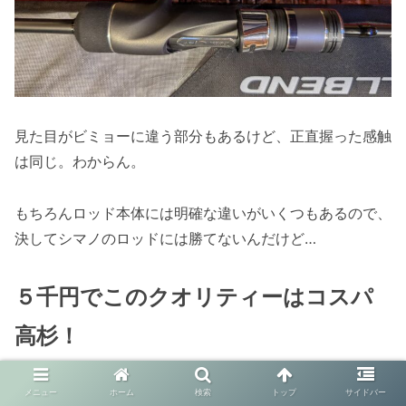
見た目がビミョーに違う部分もあるけど、正直握った感触
は同じ。わからん。
もちろんロッド本体には明確な違いがいくつもあるので、
決してシマノのロッドには勝てないんだけど…
５千円でこのクオリティーはコスパ
高杉！
って正直思いました。。
メニュー
ホーム
検索
トップ
サイドバー