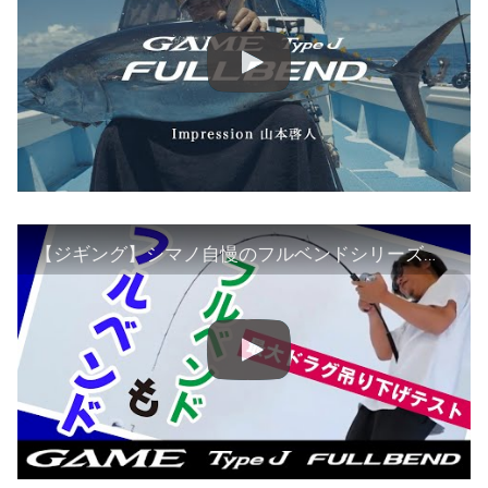
【ジギング】シマノ自慢のフルベンドシリーズにゲームタイプJが登場！！ソリッドロッドはこう使え！！【山本啓人】