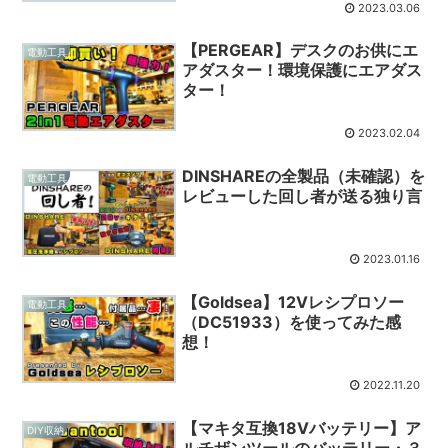
2023.03.06
【PERGEAR】デスクのお供にエ
電動工具
アダスター！環境保護にエアダス
ター！
2023.02.04
DINSHAREの全製品（未確認）を
電動工具
レビューした回し者が送る独り言
2023.01.16
【Goldsea】12Vレシプロソー
電動工具
（DC51933）を使ってみた感
想！
2022.11.20
【マキタ互換18Vバッテリー】ア
DIY収納