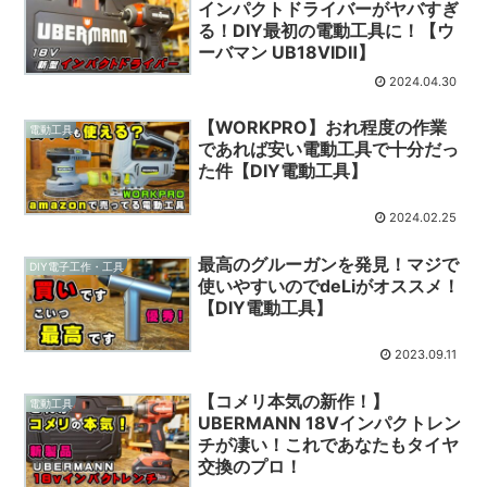
インパクトドライバーがヤバすぎ
る！DIY最初の電動工具に！【ウ
ーバマン UB18VIDⅡ】
2024.04.30
【WORKPRO】おれ程度の作業
電動工具
であれば安い電動工具で十分だっ
た件【DIY電動工具】
2024.02.25
最高のグルーガンを発見！マジで
DIY電子工作・工具
使いやすいのでdeLiがオススメ！
【DIY電動工具】
2023.09.11
【コメリ本気の新作！】
電動工具
UBERMANN 18Vインパクトレン
チが凄い！これであなたもタイヤ
交換のプロ！