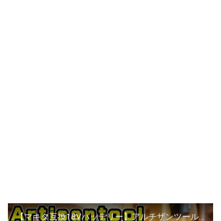
【マキタ互換18Vバッテリー】アルチザンツールのバッテリーを１か月使い倒してみた！３連ツールホルダー＆３連バッテリーホルダーも…【DIY工具・収納】