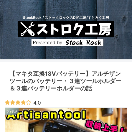
StockRock / ストックロックのDIY工房/すとろく工房
【マキタ互換18Vバッテリー】アルチザン
ツールのバッテリー・３連ツールホルダー
＆３連バッテリーホルダーの話
4.0
DIY収納