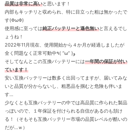
品質は非常に高い
と思います！
内部もキッチリと収められ、特に目立った粗は無かったで
す(ΦωΦ)
使用感に至っては
純正バッテリーと遜色無い
と言えるでし
ょうね！
2022年11月現在、使用開始から４か月が経過しましたが
全く問題なく正常可動中٩( ”ω” )و
そしてなんとこの互換バッテリーには
一年間の保証が付い
ています！
安い互換バッテリーは数多く出回ってますが、届いてみな
いと品質が分からないし、粗悪品を掴むと危険も伴いま
す…
少なくとも互換バッテリーの中では高品質に作られた製品
っぽいので、１年保証を付けられる自信があるのも頷け
る！（そもそも互換バッテリー市場の品質レベルが酷いの
だが…ｗ）