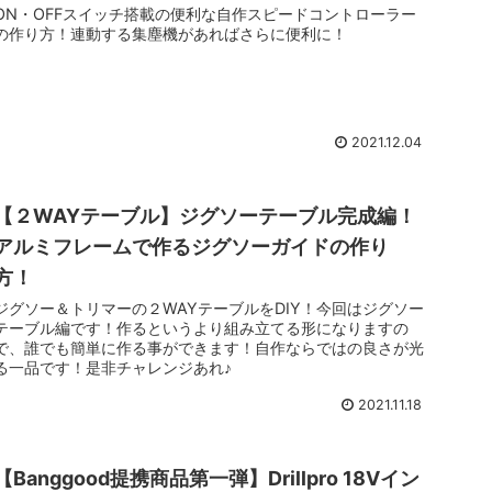
ON・OFFスイッチ搭載の便利な自作スピードコントローラー
の作り方！連動する集塵機があればさらに便利に！
2021.12.04
【２WAYテーブル】ジグソーテーブル完成編！
アルミフレームで作るジグソーガイドの作り
方！
ジグソー＆トリマーの２WAYテーブルをDIY！今回はジグソー
テーブル編です！作るというより組み立てる形になりますの
で、誰でも簡単に作る事ができます！自作ならではの良さが光
る一品です！是非チャレンジあれ♪
2021.11.18
【Banggood提携商品第一弾】Drillpro 18Vイン