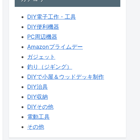
DIY電子工作・工具
DIY便利機器
PC周辺機器
Amazonプライムデー
ガジェット
釣り（ジギング）
DIYで小屋＆ウッドデッキ制作
DIY治具
DIY収納
DIYその他
電動工具
その他