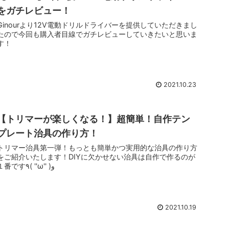
をガチレビュー！
Ginourより12V電動ドリルドライバーを提供していただきまし
たので今回も購入者目線でガチレビューしていきたいと思いま
す！
2021.10.23
【トリマーが楽しくなる！】超簡単！自作テン
プレート治具の作り方！
トリマー治具第一弾！もっとも簡単かつ実用的な治具の作り方
をご紹介いたします！DIYに欠かせない治具は自作で作るのが
１番です٩( ''ω'' )و
2021.10.19