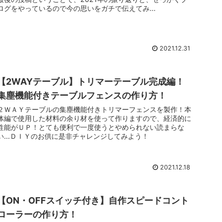
ログをやっているので今の思いをガチで伝えてみ...
2021.12.31
【2WAYテーブル】トリマーテーブル完成編！
集塵機能付きテーブルフェンスの作り方！
２ＷＡＹテーブルの集塵機能付きトリマーフェンスを製作！本
体編で使用した材料の余り材を使って作りますので、経済的に
性能がＵＰ！とても便利で一度使うとやめられない読まらな
い…ＤＩＹのお供に是非チャレンジしてみよう！
2021.12.18
【ON・OFFスイッチ付き】自作スピードコント
ローラーの作り方！