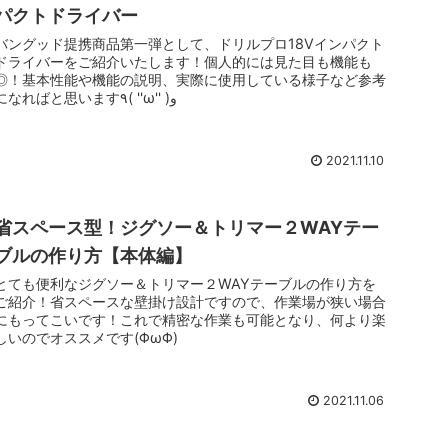
パクトドライバー
バングッド提携商品第一弾として、ドリルプロ18Vインパクト
ドライバーをご紹介いたします！個人的には見た目も機能も
◎！基本性能や機能の説明、実際に使用している様子など参考
になればと思います٩( ''ω'' )و
2021.11.10
省スペース型！ジグソー＆トリマー２WAYテー
ブルの作り方【本体編】
とても便利なジグソー＆トリマー２WAYテーブルの作り方を
ご紹介！省スペースな壁掛け設計ですので、作業場が狭い場合
にもってこいです！これで精密な作業も可能となり、何より楽
しいのでオススメです(ΦωΦ)
2021.11.06