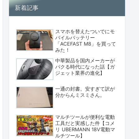
新着記事
スマホを替えたついでにモ
バイルバッテリー
「ACEFAST M8」を買って
みた！
中華製品を国内メーカーが
パクる時代になった話【ガ
ジェット業界の進化】
一通の封書。安すぎて訳が
分からんミスミさん。
マルチツールが便利な電動
工具だと実感した件【コメ
リ UBERMANN 18V電動マ
ルチツール】