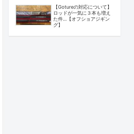
【Gotureの対応について】
ロッドが一気に３本も増え
た件…【オフショアジギン
グ】