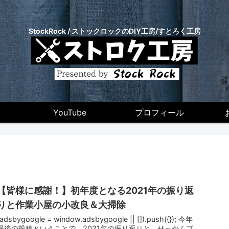
StockRock / ストックロックのDIY工房/すとろく工房
YouTube
プロフィール
【皆様に感謝！】初年度となる2021年の振り返
りと作業小屋の小改良＆大掃除
(adsbygoogle = window.adsbygoogle || []).push({}); 今年
最後の投稿ということで、2021年の振り返りと、せっかくブ