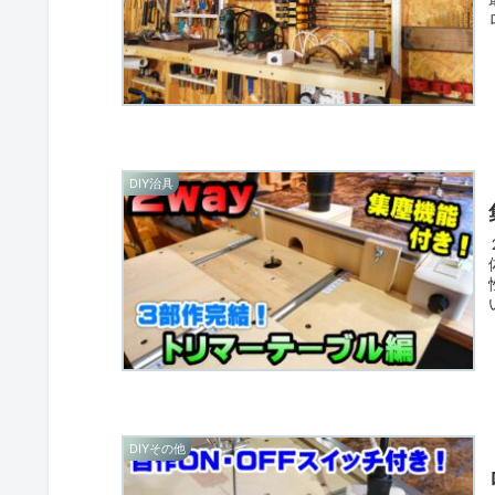
DIY治具
DIYその他