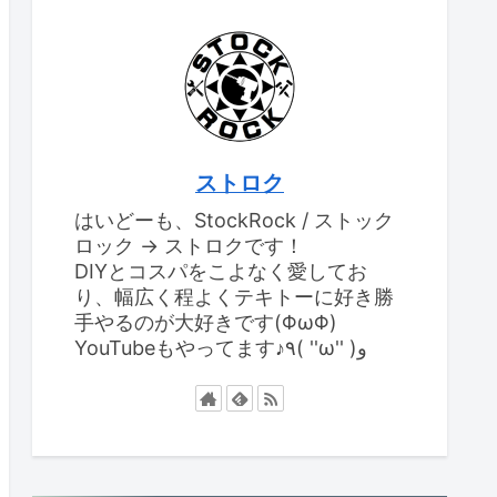
ストロク
はいどーも、StockRock / ストック
ロック → ストロクです！
DIYとコスパをこよなく愛してお
り、幅広く程よくテキトーに好き勝
手やるのが大好きです(ΦωΦ)
YouTubeもやってます♪٩( ''ω'' )و