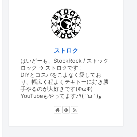
ストロク
はいどーも、StockRock / ストック
ロック → ストロクです！
DIYとコスパをこよなく愛してお
り、幅広く程よくテキトーに好き勝
手やるのが大好きです(ΦωΦ)
YouTubeもやってます♪٩( ''ω'' )و