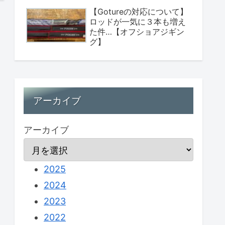
【Gotureの対応について】
ロッドが一気に３本も増え
た件…【オフショアジギン
グ】
アーカイブ
アーカイブ
2025
2024
2023
2022