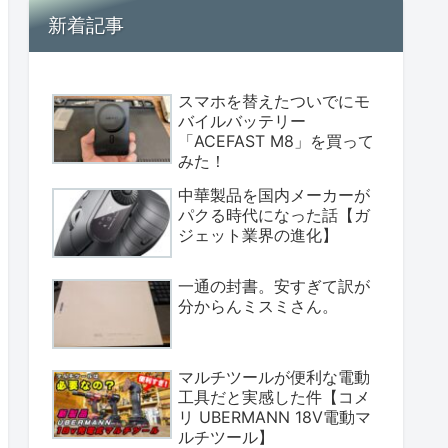
新着記事
スマホを替えたついでにモ
バイルバッテリー
「ACEFAST M8」を買って
みた！
中華製品を国内メーカーが
パクる時代になった話【ガ
ジェット業界の進化】
一通の封書。安すぎて訳が
分からんミスミさん。
マルチツールが便利な電動
工具だと実感した件【コメ
リ UBERMANN 18V電動マ
ルチツール】