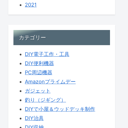
2021
カテゴリー
DIY電子工作・工具
DIY便利機器
PC周辺機器
Amazonプライムデー
ガジェット
釣り（ジギング）
DIYで小屋＆ウッドデッキ制作
DIY治具
DIY収納