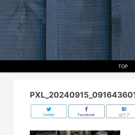
TOP
PXL_20240915_091643601
Twitter
Facebook
はてブ