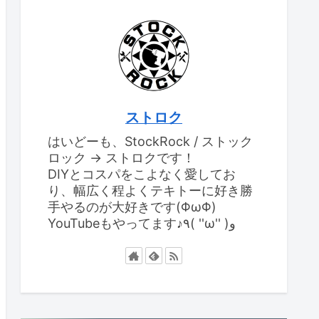
ストロク
はいどーも、StockRock / ストック
ロック → ストロクです！
DIYとコスパをこよなく愛してお
り、幅広く程よくテキトーに好き勝
手やるのが大好きです(ΦωΦ)
YouTubeもやってます♪٩( ''ω'' )و