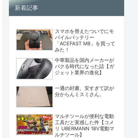
新着記事
スマホを替えたついでにモ
バイルバッテリー
「ACEFAST M8」を買って
みた！
中華製品を国内メーカーが
パクる時代になった話【ガ
ジェット業界の進化】
一通の封書。安すぎて訳が
分からんミスミさん。
マルチツールが便利な電動
工具だと実感した件【コメ
リ UBERMANN 18V電動マ
ルチツール】