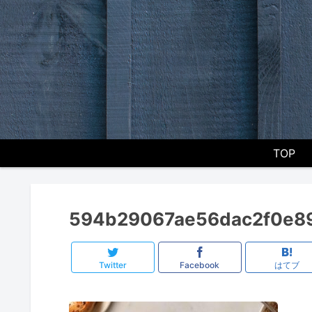
TOP
594b29067ae56dac2f0e8
Twitter
Facebook
はてブ