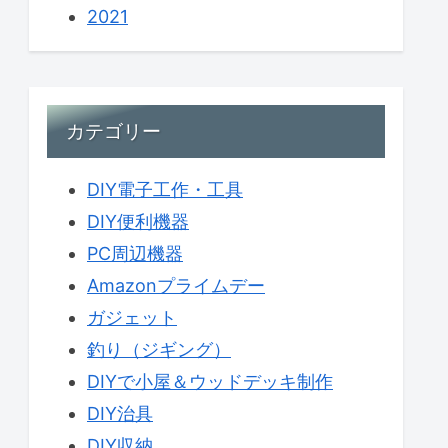
2021
カテゴリー
DIY電子工作・工具
DIY便利機器
PC周辺機器
Amazonプライムデー
ガジェット
釣り（ジギング）
DIYで小屋＆ウッドデッキ制作
DIY治具
DIY収納