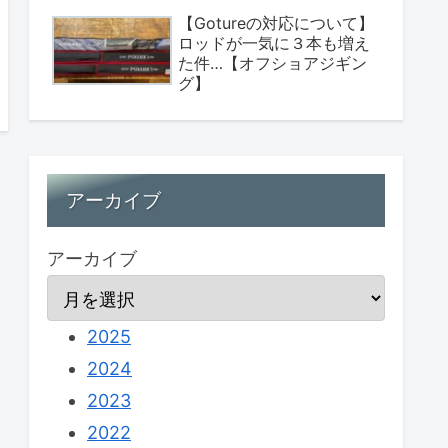
【Gotureの対応について】
ロッドが一気に３本も増え
た件…【オフショアジギン
グ】
アーカイブ
アーカイブ
2025
2024
2023
2022