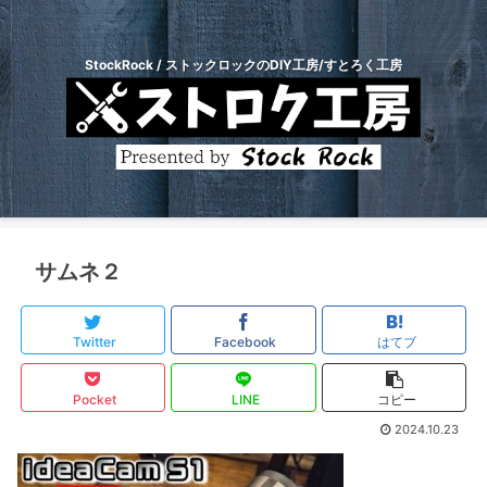
StockRock / ストックロックのDIY工房/すとろく工房
サムネ２
Twitter
Facebook
はてブ
Pocket
LINE
コピー
2024.10.23