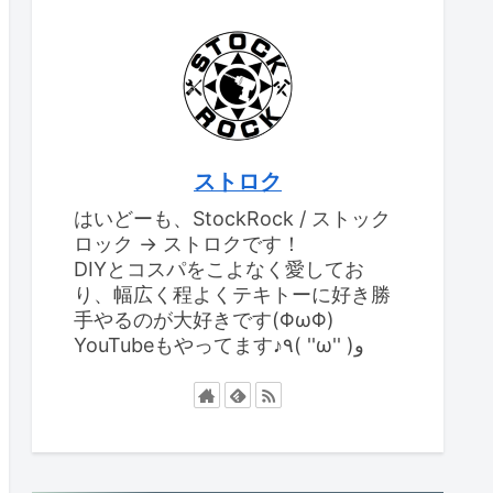
ストロク
はいどーも、StockRock / ストック
ロック → ストロクです！
DIYとコスパをこよなく愛してお
り、幅広く程よくテキトーに好き勝
手やるのが大好きです(ΦωΦ)
YouTubeもやってます♪٩( ''ω'' )و