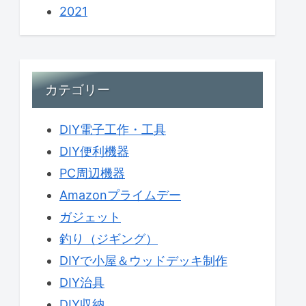
2021
カテゴリー
DIY電子工作・工具
DIY便利機器
PC周辺機器
Amazonプライムデー
ガジェット
釣り（ジギング）
DIYで小屋＆ウッドデッキ制作
DIY治具
DIY収納