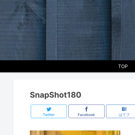
TOP
SnapShot180
Twitter
Facebook
はてブ