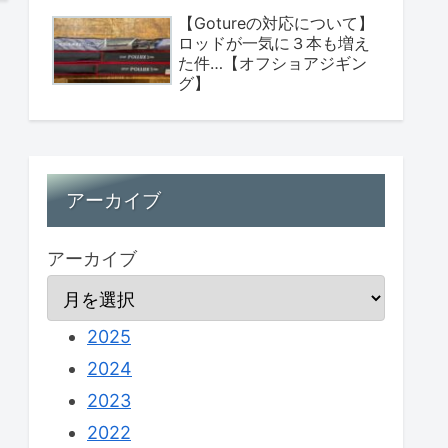
【Gotureの対応について】
ロッドが一気に３本も増え
た件…【オフショアジギン
グ】
アーカイブ
アーカイブ
2025
2024
2023
2022