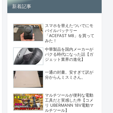
新着記事
スマホを替えたついでにモ
バイルバッテリー
「ACEFAST M8」を買って
みた！
中華製品を国内メーカーが
パクる時代になった話【ガ
ジェット業界の進化】
一通の封書。安すぎて訳が
分からんミスミさん。
マルチツールが便利な電動
工具だと実感した件【コメ
リ UBERMANN 18V電動マ
ルチツール】