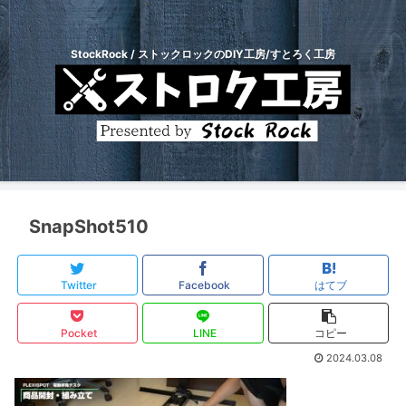
StockRock / ストックロックのDIY工房/すとろく工房
SnapShot510
Twitter
Facebook
はてブ
Pocket
LINE
コピー
2024.03.08