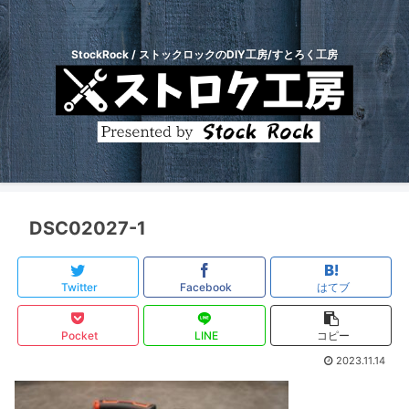
StockRock / ストックロックのDIY工房/すとろく工房
DSC02027-1
Twitter
Facebook
はてブ
Pocket
LINE
コピー
2023.11.14