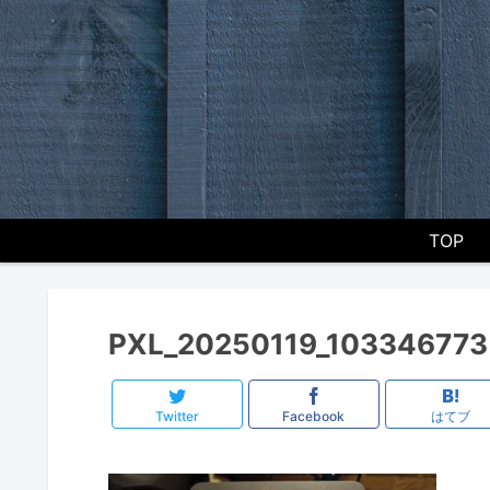
TOP
PXL_20250119_103346773
Twitter
Facebook
はてブ