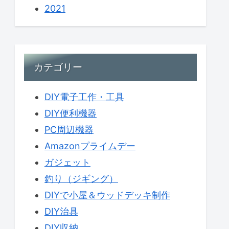
2021
カテゴリー
DIY電子工作・工具
DIY便利機器
PC周辺機器
Amazonプライムデー
ガジェット
釣り（ジギング）
DIYで小屋＆ウッドデッキ制作
DIY治具
DIY収納