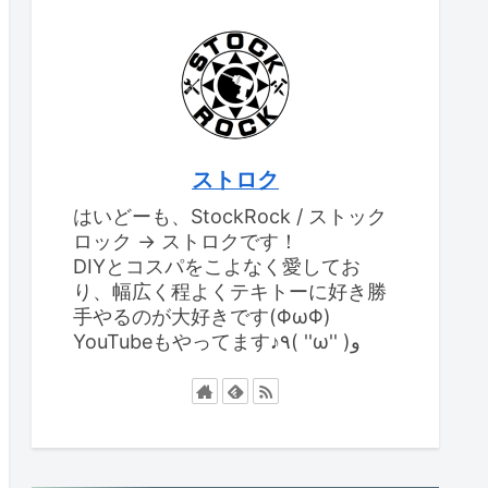
ストロク
はいどーも、StockRock / ストック
ロック → ストロクです！
DIYとコスパをこよなく愛してお
り、幅広く程よくテキトーに好き勝
手やるのが大好きです(ΦωΦ)
YouTubeもやってます♪٩( ''ω'' )و