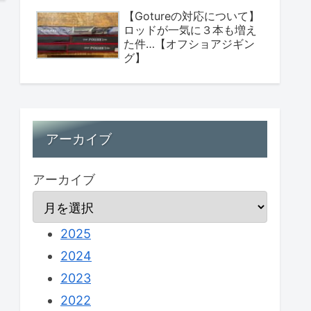
【Gotureの対応について】
ロッドが一気に３本も増え
た件…【オフショアジギン
グ】
アーカイブ
アーカイブ
2025
2024
2023
2022