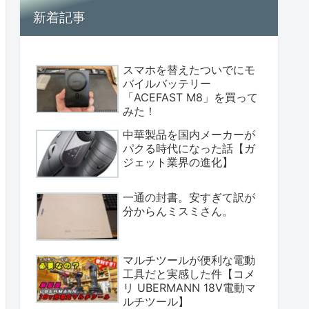
新着記事
スマホを替えたついでにモ
バイルバッテリー
「ACEFAST M8」を買って
みた！
中華製品を国内メーカーが
パクる時代になった話【ガ
ジェット業界の進化】
一通の封書。安すぎて訳が
分からんミスミさん。
マルチツールが便利な電動
工具だと実感した件【コメ
リ UBERMANN 18V電動マ
ルチツール】