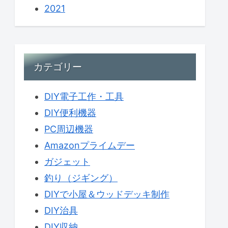
2021
カテゴリー
DIY電子工作・工具
DIY便利機器
PC周辺機器
Amazonプライムデー
ガジェット
釣り（ジギング）
DIYで小屋＆ウッドデッキ制作
DIY治具
DIY収納