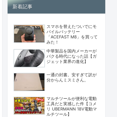
新着記事
スマホを替えたついでにモ
バイルバッテリー
「ACEFAST M8」を買って
みた！
中華製品を国内メーカーが
パクる時代になった話【ガ
ジェット業界の進化】
一通の封書。安すぎて訳が
分からんミスミさん。
マルチツールが便利な電動
工具だと実感した件【コメ
リ UBERMANN 18V電動マ
ルチツール】