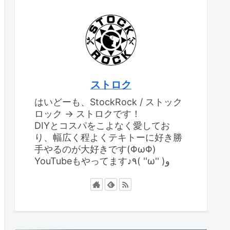
ストロク
はいどーも、StockRock / ストック
ロック → ストロクです！
DIYとコスパをこよなく愛してお
り、幅広く程よくテキトーに好き勝
手やるのが大好きです(ΦωΦ)
YouTubeもやってます♪٩( ''ω'' )و