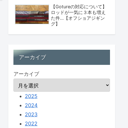
【Gotureの対応について】
ロッドが一気に３本も増え
た件…【オフショアジギン
グ】
アーカイブ
アーカイブ
2025
2024
2023
2022