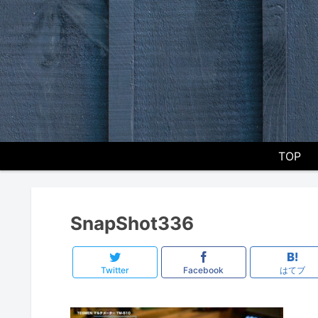
TOP
SnapShot336
Twitter
Facebook
はてブ