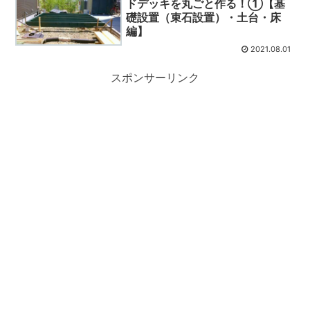
ドデッキを丸ごと作る！①【基
礎設置（束石設置）・土台・床
編】
2021.08.01
スポンサーリンク