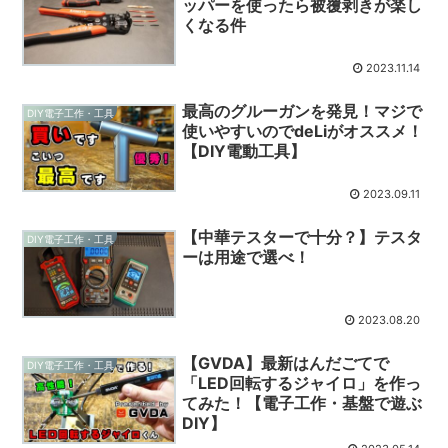
ッパーを使ったら被覆剥きが楽し
くなる件
2023.11.14
最高のグルーガンを発見！マジで
DIY電子工作・工具
使いやすいのでdeLiがオススメ！
【DIY電動工具】
2023.09.11
【中華テスターで十分？】テスタ
DIY電子工作・工具
ーは用途で選べ！
2023.08.20
【GVDA】最新はんだごてで
DIY電子工作・工具
「LED回転するジャイロ」を作っ
てみた！【電子工作・基盤で遊ぶ
DIY】