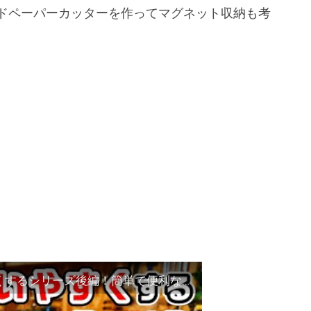
ドペーパーカッターを作ってマグネット収納も考
【マグネット収納！】紙ヤスリを使いやすくするシリーズ後編！簡単で便利なサンドペーパーカッターを作る！【DIY】