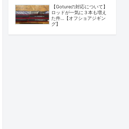
【Gotureの対応について】
ロッドが一気に３本も増え
た件…【オフショアジギン
グ】