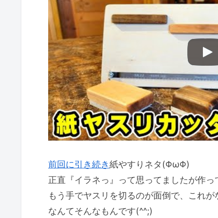
前回に引き続き
紙やすりネタ(ΦωΦ)
正直『イラネっ』って思ってましたが作っ
もう手でヤスリを切るのが面倒で、これが
なんてそんなもんです(^^;)