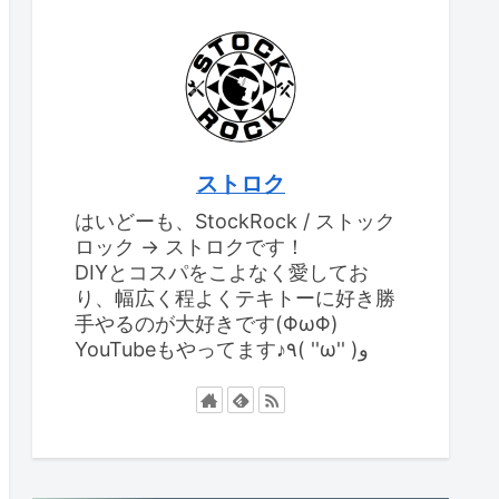
ストロク
はいどーも、StockRock / ストック
ロック → ストロクです！
DIYとコスパをこよなく愛してお
り、幅広く程よくテキトーに好き勝
手やるのが大好きです(ΦωΦ)
YouTubeもやってます♪٩( ''ω'' )و