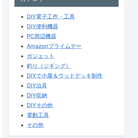
DIY電子工作・工具
DIY便利機器
PC周辺機器
Amazonプライムデー
ガジェット
釣り（ジギング）
DIYで小屋＆ウッドデッキ制作
DIY治具
DIY収納
DIYその他
電動工具
その他