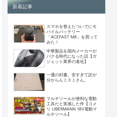
新着記事
スマホを替えたついでにモ
バイルバッテリー
「ACEFAST M8」を買って
みた！
中華製品を国内メーカーが
パクる時代になった話【ガ
ジェット業界の進化】
一通の封書。安すぎて訳が
分からんミスミさん。
マルチツールが便利な電動
工具だと実感した件【コメ
リ UBERMANN 18V電動マ
ルチツール】