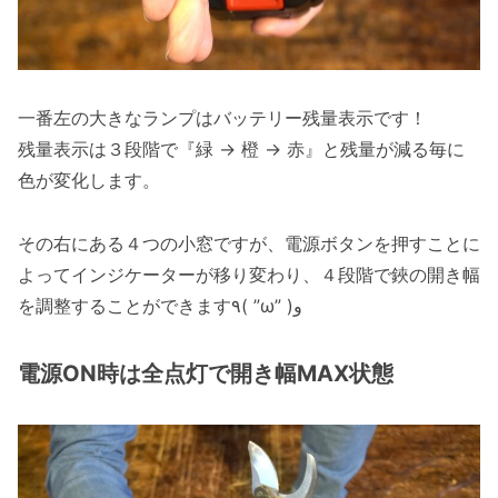
一番左の大きなランプはバッテリー残量表示です！
残量表示は３段階で『緑 → 橙 → 赤』と残量が減る毎に
色が変化します。
その右にある４つの小窓ですが、電源ボタンを押すことに
よってインジケーターが移り変わり、４段階で鋏の開き幅
を調整することができます٩( ”ω” )و
電源ON時は全点灯で開き幅MAX状態