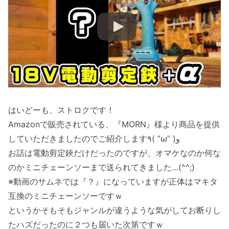
はいどーも、ストロクです！
Amazonで販売されている、『MORN』様より商品を提供
していただきましたのでご紹介します٩( ”ω” )و
お話は電動剪定鋏だけだったのですが、オマケなのか何な
のかミニチェーンソーまで送られてきました…(^^;)
※動画のサムネでは『？』になっていますが正体はマキタ
互換のミニチェーンソーですｗ
というかそもそもジャンルが違うような気がしてお断りし
たハズだったのに２つも届いた次第ですｗ