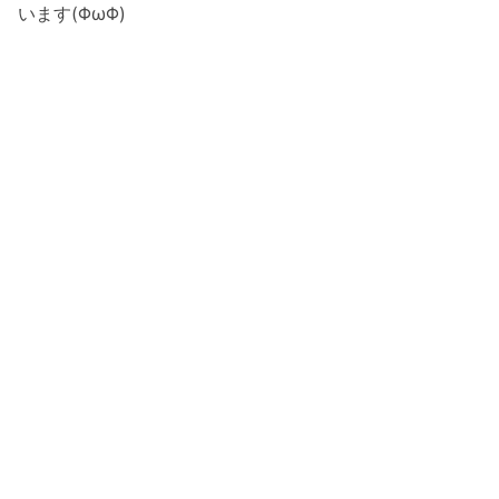
います(ΦωΦ)