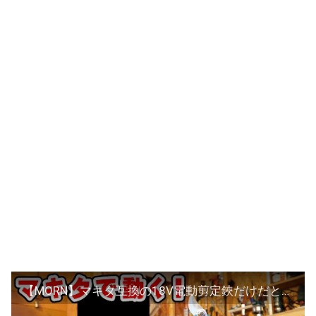
【MORN】マキタ互換の18V電動剪定鋏だけだと思ってたら違うのも一緒に届いた動画