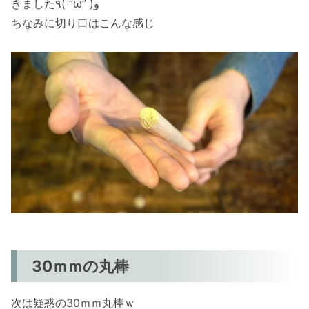
きました٩( ”ω” )و
ちなみに切り口はこんな感じ
30ｍｍの丸棒
次は疑惑の30ｍｍ丸棒ｗ