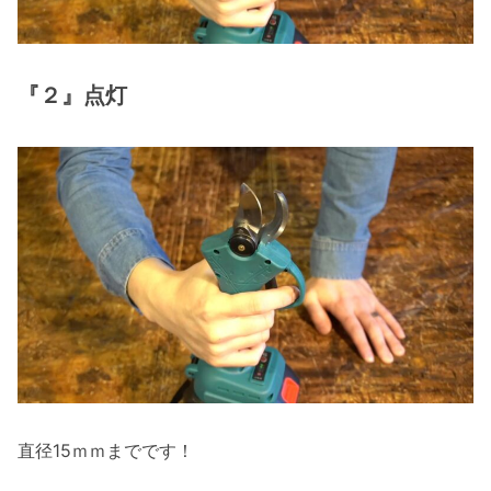
『２』点灯
直径15ｍｍまでです！