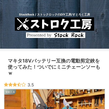
StockRock / ストックロックのDIY工房/すとろく工房
マキタ18Vバッテリー互換の電動剪定鋏を
使ってみた！ついでにミニチェーンソーも
ｗ
3.5
電動工具